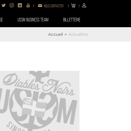
Nous contacter
SE
USSM BUSINESS TEAM
Billetterie
Accueil
Actualités
>