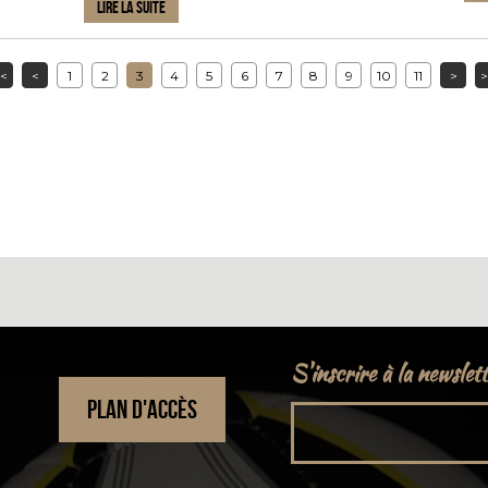
LIRE LA SUITE
<
<
1
2
3
4
5
6
7
8
9
10
11
>
>
S'inscrire à la newslet
PLAN D'ACCÈS