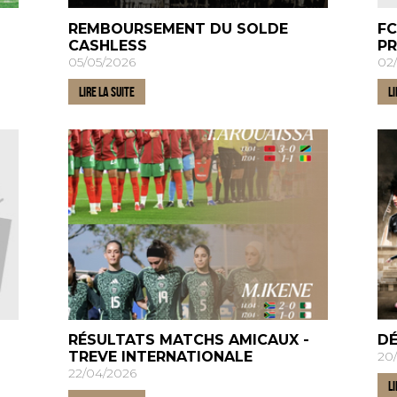
REMBOURSEMENT DU SOLDE
FC
CASHLESS
PR
05/05/2026
02
LIRE LA SUITE
LI
RÉSULTATS MATCHS AMICAUX -
DÉ
TREVE INTERNATIONALE
20
22/04/2026
LI