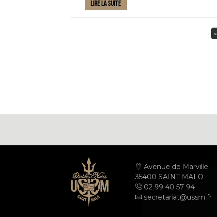
LIRE LA SUITE
<
Avenue de Marville
35400 SAINT MALO
02 99 40 57 94
secretariat@ussm.fr