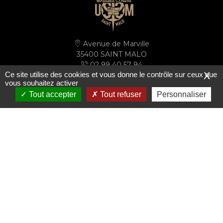
Avenue de Marville
35400 SAINT MALO
02 99 40 57 94
Ce site utilise des cookies et vous donne le contrôle sur ceux que
X
secretariat@ussm.fr
vous souhaitez activer
Tout accepter
Tout refuser
Personnaliser
PLAN D'ACCÈS
S'inscrire à la newsletter
Le club
Les actualités
Le mot du président
Actualités