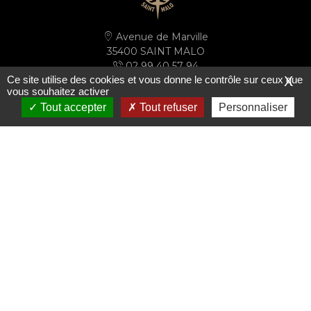
Avenue de Marville
35400 SAINT MALO
02 99 40 57 94
Ce site utilise des cookies et vous donne le contrôle sur ceux que
X
secretariat@ussm.fr
vous souhaitez activer
Tout accepter
Tout refuser
Personnaliser
PLAN D'ACCÈS
S'inscrire à la newsletter
Le club
Les actualités
Le mot du président
Actualités
Ils font le club
Médias