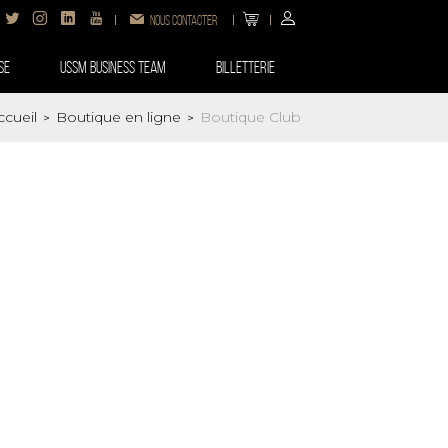
Nous contacter
SE
USSM BUSINESS TEAM
Billetterie
ccueil
Boutique en ligne
Boutique Club
>
>