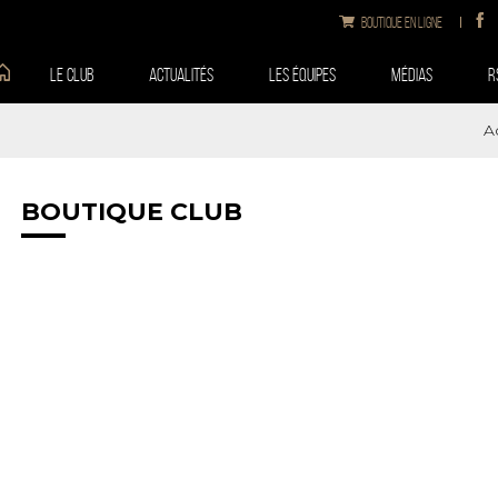
Boutique en ligne
Le club
Actualités
Les équipes
Médias
R
A
BOUTIQUE CLUB