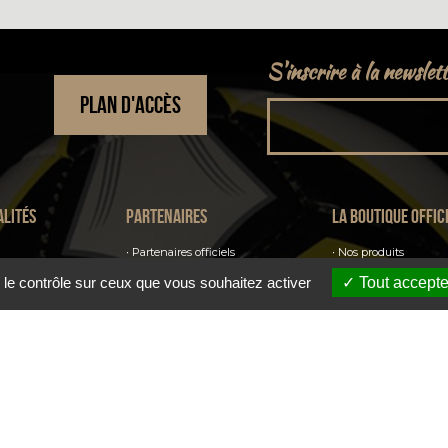
S'inscrire à la newslet
PLAN D'ACCÈS
alités
Partenaires
La boutique offic
Partenaires officiels
Nos produits
Sponsors officiels
 le contrôle sur ceux que vous souhaitez activer
Tout accepte
Billetterie
Parrains officiels
Annonceurs officiels
S'abonner au club
Fournisseurs officiels
La billetterie
N DU SITE