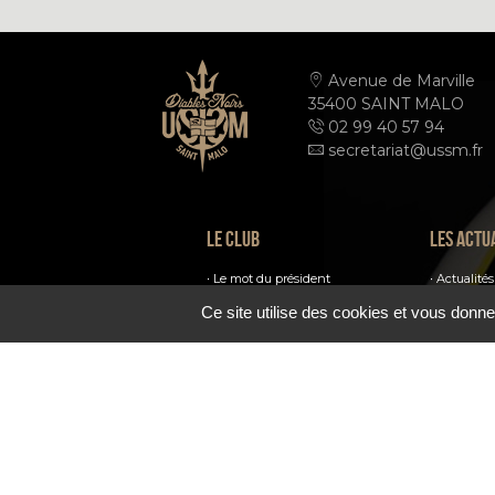
Avenue de Marville
35400 SAINT MALO
02 99 40 57 94
secretariat@ussm.fr
Le club
Les actu
Le mot du président
Actualités
Ils font le club
Ce site utilise des cookies et vous donne
Médias
Les infrastructures
Le palmarès
Photos
Communauté
USSM TV
Podcasts
USSM ©
MENTIONS LÉGALES
PLA