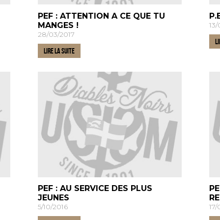
PEF : ATTENTION A CE QUE TU
P.
MANGES !
13/
28/03/2017
LI
LIRE LA SUITE
PEF : AU SERVICE DES PLUS
PE
JEUNES
R
5/10/2016
17/