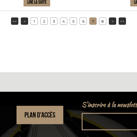
LIRE LA SUITE
LI
<<
<
1
2
3
4
5
6
7
8
>
>>
S'inscrire à la newslet
PLAN D'ACCÈS