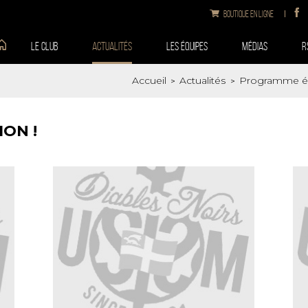
Boutique en ligne
Le club
Actualités
Les équipes
Médias
R
Accueil
Actualités
Programme édu
>
>
ION !