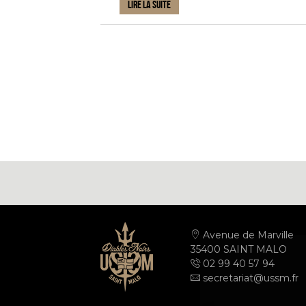
LIRE LA SUITE
Avenue de Marville
35400 SAINT MALO
02 99 40 57 94
secretariat@ussm.fr