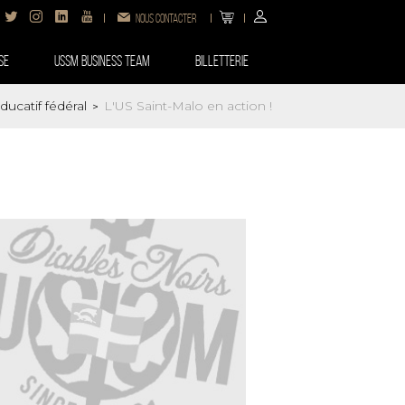
Nous contacter
SE
USSM BUSINESS TEAM
Billetterie
catif fédéral
L'US Saint-Malo en action !
>