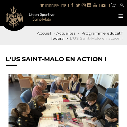
Boutique en ligne
Accueil
Actualités
Programme éducatif
>
>
fédéral
L'US Saint-Malo en action !
>
L'US SAINT-MALO EN ACTION !