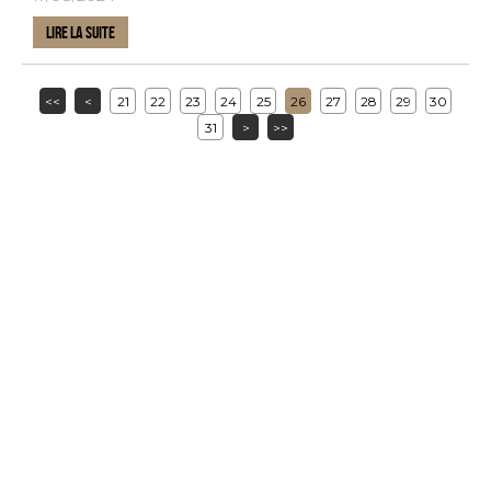
LIRE LA SUITE
<<
<
21
22
23
24
25
26
27
28
29
30
31
>
>>