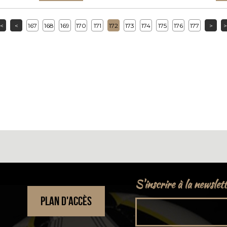
<
<
167
168
169
170
171
172
173
174
175
176
177
>
>
S'inscrire à la newslet
PLAN D'ACCÈS