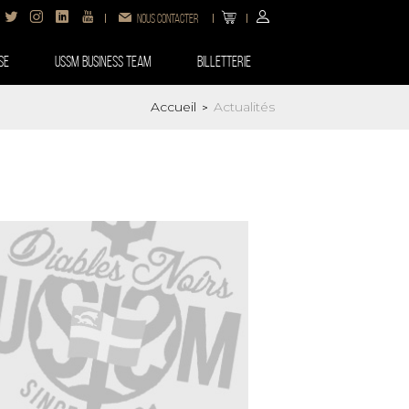
Nous contacter
SE
USSM BUSINESS TEAM
Billetterie
Accueil
Actualités
>