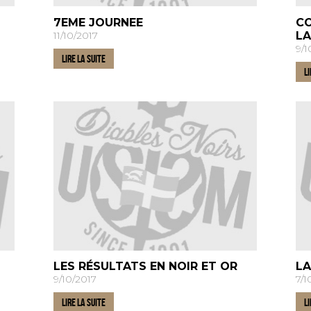
7EME JOURNEE
CO
11/10/2017
LA
9/1
LIRE LA SUITE
LI
LES RÉSULTATS EN NOIR ET OR
LA
9/10/2017
7/1
LIRE LA SUITE
LI