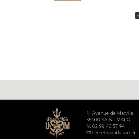
<
Avenue de Marville
35400 SAINT MALO
02 99 40 57 94
secretariat@ussm.fr