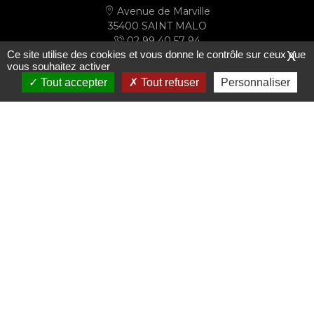
Avenue de Marville
35400 SAINT MALO
02 99 40 57 94
Ce site utilise des cookies et vous donne le contrôle sur ceux que
X
secretariat@ussm.fr
vous souhaitez activer
Tout accepter
Tout refuser
Personnaliser
PLAN D'ACCÈS
S'inscrire à la newsletter
Le club
Les actualités
Le mot du président
Actualités
Ils font le club
Médias
Les infrastructures
Le palmarès
Photos