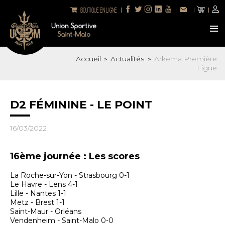
Boutique en ligne
Accueil
Actualités
Arkema Première
>
>
Ligue
D2 FÉMININE - LE POINT
16/03/2022
16ème journée : Les scores
La Roche-sur-Yon - Strasbourg 0-1
Le Havre - Lens 4-1
Lille - Nantes 1-1
Metz - Brest 1-1
Saint-Maur - Orléans
Vendenheim - Saint-Malo 0-0