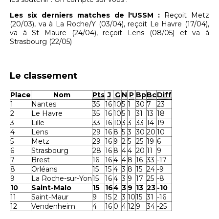
Les six derniers matches de l'USSM :
Reçoit Metz
(20/03), va à La Roche/Y (03/04), reçoit Le Havre (17/04),
va à St Maure (24/04), reçoit Lens (08/05) et va à
Strasbourg (22/05)
Le classement
Place
Nom
Pts
J
G
N
P
Bp
Bc
Diff
1
Nantes
35
16
10
5
1
30
7
23
2
Le Havre
35
16
10
5
1
31
13
18
3
Lille
33
16
10
3
3
33
14
19
4
Lens
29
16
8
5
3
30
20
10
5
Metz
29
16
9
2
5
25
19
6
6
Strasbourg
28
16
8
4
4
20
11
9
7
Brest
16
16
4
4
8
16
33
-17
8
Orléans
15
15
4
3
8
15
24
-9
9
La Roche-sur-Yon
15
16
4
3
9
17
25
-8
10
Saint-Malo
15
16
4
3
9
13
23
-10
11
Saint-Maur
9
15
2
3
10
15
31
-16
12
Vendenheim
4
16
0
4
12
9
34
-25