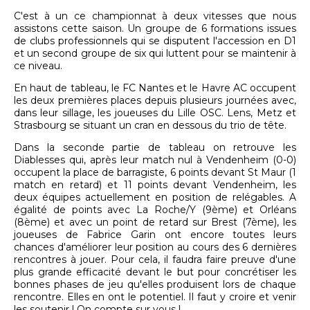
C'est à un ce championnat à deux vitesses que nous
assistons cette saison. Un groupe de 6 formations issues
de clubs professionnels qui se disputent l'accession en D1
et un second groupe de six qui luttent pour se maintenir à
ce niveau.
En haut de tableau, le FC Nantes et le Havre AC occupent
les deux premières places depuis plusieurs journées avec,
dans leur sillage, les joueuses du Lille OSC. Lens, Metz et
Strasbourg se situant un cran en dessous du trio de tête.
Dans la seconde partie de tableau on retrouve les
Diablesses qui, après leur match nul à Vendenheim (0-0)
occupent la place de barragiste, 6 points devant St Maur (1
match en retard) et 11 points devant Vendenheim, les
deux équipes actuellement en position de relégables. A
égalité de points avec La Roche/Y (9ème) et Orléans
(8ème) et avec un point de retard sur Brest (7ème), les
joueuses de Fabrice Garin ont encore toutes leurs
chances d'améliorer leur position au cours des 6 dernières
rencontres à jouer. Pour cela, il faudra faire preuve d'une
plus grande efficacité devant le but pour concrétiser les
bonnes phases de jeu qu'elles produisent lors de chaque
rencontre. Elles en ont le potentiel. Il faut y croire et venir
les soutenir ! On compte sur vous !