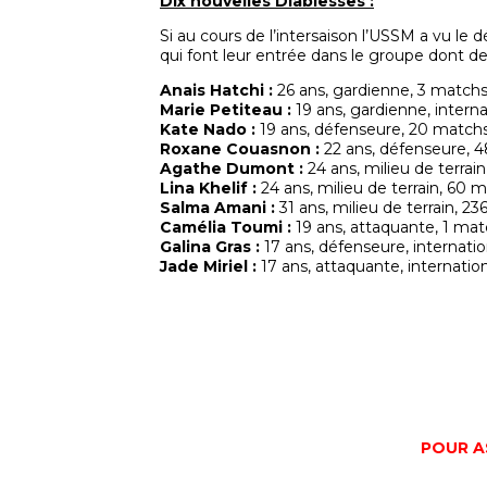
Dix nouvelles Diablesses :
Si au cours de l’intersaison l’USSM a vu l
qui font leur entrée dans le groupe dont de
Anais Hatchi :
26 ans, gardienne, 3 matchs 
Marie Petiteau :
19 ans, gardienne, interna
Kate Nado :
19 ans, défenseure, 20 matchs
Roxane Couasnon :
22 ans, défenseure, 4
Agathe Dumont :
24 ans, milieu de terra
Lina Khelif :
24 ans, milieu de terrain, 60 
Salma Amani :
31 ans, milieu de terrain, 2
Camélia Toumi :
19 ans, attaquante, 1 mat
Galina Gras :
17 ans, défenseure, internati
Jade Miriel :
17 ans, attaquante, internatio
POUR A