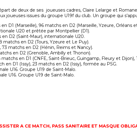
e départ de deux de ses joueuses cadres, Claire Lelarge et Roman
ux joueuses issues du groupe U19f du club. Un groupe qui s’appui
en D1 (Marseille), 96 matchs en D2 (Marseille, Yzeure, Orléans e
tionale U20 et prêtée par Montpellier (D1).
 en D2 (Saint-Maur), internationale U20.
8 matchs en D2 (Tours, Yzeure et Le Puy).
in, 73 matchs en D2 (Hénin, Reims et Nancy).
matchs en D2 (Grenoble, Ambilly et Thonon).
36 matchs en D1 (CNFE, Saint-Brieuc, Guingamp, Fleury et Dijon), 
ch en D1 (Issy), 23 matchs en D2 (Issy), formée au PSG.
onale U16. Groupe U19 de Saint-Malo.
nale U16. Groupe U19 de Saint-Malo.
SSISTER A CE MATCH, PASS SANITAIRE ET MASQUE OBLIG