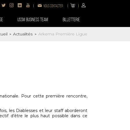
Nous contacter
SE
USSM BUSINESS TEAM
Billetterie
ueil
Actualités
Arkema Première Ligue
>
>
ationale. Pour cette première rencontre,
is, les Diablesses et leur staff aborderont
ctif d’être le plus haut possible dans ce