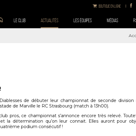
Boutique en ligne
Le club
Actualités
Les équipes
Médias
R
Acc
!
Diablesses de débuter leur championnat de seconde division n
 stade de Marville le RC Strasbourg (match à 13h00).
lub pros, ce championnat s’annonce encore très relevé. Toutefo
et la détermination qu’on leur connait. Elles auront pour obje
quatrième podium consécutif !