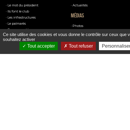
Le mot du président
Actualités
Ils font le club
Médias
Les infrastructures
Le palmarès
Photos
Communauté
USSM TV
Ce site utilise des cookies et vous donne le contrôle sur ceux que 
Podcasts
souhaitez activer
Tout accepter
Tout refuser
Personnalise
Partenaires
La boutique officielle
Partenaires officiels
Nos produits
Sponsors officiels
Billetterie
Parrains officiels
Annonceurs officiels
S'abonner au club
Fournisseurs officiels
La billetterie
Nous contacter
Nous contacter