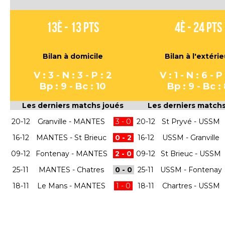
13è - 13 pts
4è - 24 pts
Bilan à domicile
Bilan à l'extérie
V : 3 - N : 3 - P : 2
V : 1 - N : 6 - P
Bp : 9 - Bc : 10
​Bp : 9 - Bc :
Les derniers matchs joués
Les derniers matchs
20-12
Granville - MANTES
3 - 0
20-12
St Pryvé - USSM
16-12
MANTES - St Brieuc
0 - 2
16-12
USSM - Granville
09-12
Fontenay - MANTES
2 - 0
09-12
St Brieuc - USSM
25-11
MANTES - Chatres
0 - 0
25-11
USSM - Fontenay
18-11
Le Mans - MANTES
1 - 0
18-11
Chartres - USSM