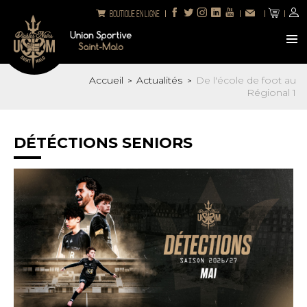
Boutique en ligne
Accueil
Actualités
De l'école de foot au
>
>
Régional 1
DÉTÉCTIONS SENIORS