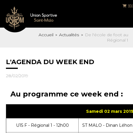
Bou
Accueil
Actualités
De l'école de foot au
>
>
Régional 1
L'AGENDA DU WEEK END
28/02/2019
Au programme ce week end :
Samedi 02 mars 201
U15 F - Régional 1 - 12h00
ST MALO - Dinan Léhon