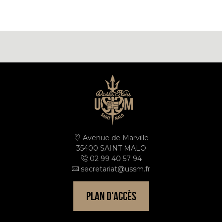
Avenue de Marville
35400 SAINT MALO
02 99 40 57 94
secretariat@ussm.fr
PLAN D'ACCÈS