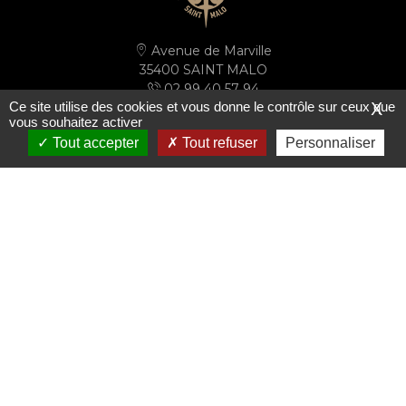
Avenue de Marville
35400 SAINT MALO
02 99 40 57 94
Ce site utilise des cookies et vous donne le contrôle sur ceux que
X
secretariat@ussm.fr
vous souhaitez activer
Tout accepter
Tout refuser
Personnaliser
PLAN D'ACCÈS
S'inscrire à la newsletter
Le club
Les actualités
Le mot du président
Actualités
Ils font le club