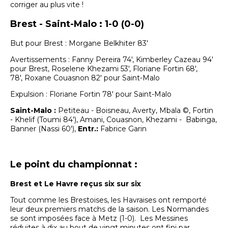
corriger au plus vite !
Brest - Saint-Malo : 1-0 (0-0)
But pour Brest : Morgane Belkhiter 83'
Avertissements : Fanny Pereira 74', Kimberley Cazeau 94'
pour Brest, Roselene Khezami 53', Floriane Fortin 68',
78', Roxane Couasnon 82' pour Saint-Malo
Expulsion : Floriane Fortin 78' pour Saint-Malo
Saint-Malo :
Petiteau - Boisneau, Averty, Mbala ©, Fortin
- Khelif (Toumi 84'), Amani, Couasnon, Khezami - Babinga,
Banner (Nassi 60'),
Entr.:
Fabrice Garin
Le point du championnat :
Brest et Le Havre reçus six sur six
Tout comme les Brestoises, les Havraises ont remporté
leur deux premiers matchs de la saison. Les Normandes
se sont imposées face à Metz (1-0). Les Messines
réduites à dix au bout de vingt minutes ont fini par