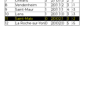
7
Orléans
3
2
1
0
1
3
2
1
8
Vendenheim
1
2
0
1
1
2
3
-1
9
Saint-Maur
1
2
0
1
1
1
4
-3
10
Lens
1
2
0
1
1
0
3
-3
11
Saint-Malo
0
2
0
0
2
1
3
-2
12
La Roche-sur-Yon
0
2
0
0
2
0
5
-5