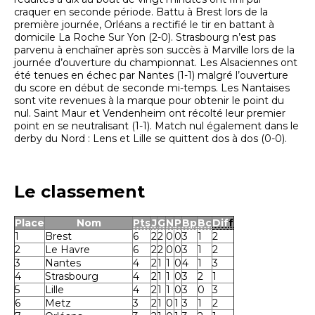
craquer en seconde période. Battu à Brest lors de la
première journée, Orléans a rectifié le tir en battant à
domicile La Roche Sur Yon (2-0). Strasbourg n’est pas
parvenu à enchaîner après son succès à Marville lors de la
journée d’ouverture du championnat. Les Alsaciennes ont
été tenues en échec par Nantes (1-1) malgré l’ouverture
du score en début de seconde mi-temps. Les Nantaises
sont vite revenues à la marque pour obtenir le point du
nul. Saint Maur et Vendenheim ont récolté leur premier
point en se neutralisant (1-1). Match nul également dans le
derby du Nord : Lens et Lille se quittent dos à dos (0-0).
Le classement
Place
Nom
Pts
J
G
N
P
Bp
Bc
Dif
f
1
Brest
6
2
2
0
0
3
1
2
2
Le Havre
6
2
2
0
0
3
1
2
3
Nantes
4
2
1
1
0
4
1
3
4
Strasbourg
4
2
1
1
0
3
2
1
5
Lille
4
2
1
1
0
3
0
3
6
Metz
3
2
1
0
1
3
1
2