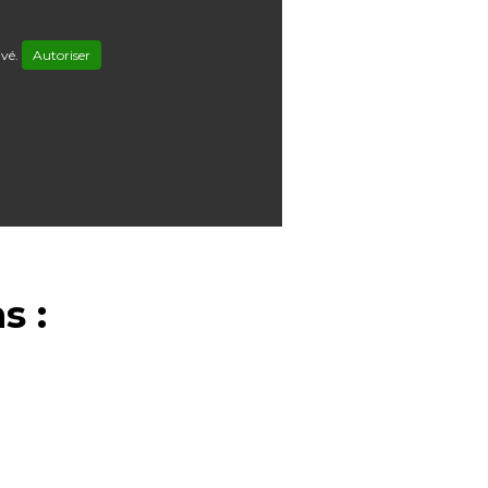
ivé.
Autoriser
s :