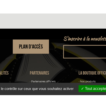
S'inscrire à la newslet
PLAN D'ACCÈS
alités
Partenaires
La boutique offic
Partenaires officiels
Nos produits
Sponsors officiels
 le contrôle sur ceux que vous souhaitez activer
Tout accepte
Billetterie
Parrains officiels
Annonceurs officiels
S'abonner au club
Fournisseurs officiels
La billetterie