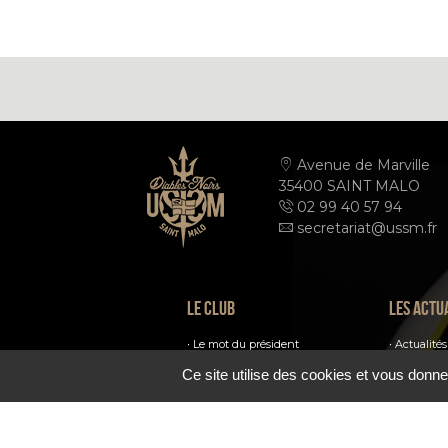
Avenue de Marville
35400 SAINT MALO
02 99 40 57 94
secretariat@ussm.fr
Le club
Les actu
Le mot du président
Actualités
Ils font le club
Ce site utilise des cookies et vous donne
Médias
Les infrastructures
Le palmarès
Photos
Communauté
USSM TV