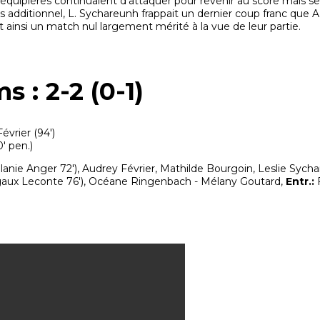
oéquipières continuaient d'attaquer pour revenir au score mais se
s additionnel, L. Sychareunh frappait un dernier coup franc que A.
 ainsi un match nul largement mérité à la vue de leur partie.
s : 2-2 (0-1)
évrier (94')
' pen.)
anie Anger 72'), Audrey Février, Mathilde Bourgoin, Leslie Sycha
ux Leconte 76'), Océane Ringenbach - Mélany Goutard,
Entr.:
F