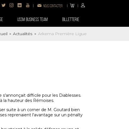
Nous contacter
SE
USSM BUSINESS TEAM
Billetterie
ueil
Actualités
Arkema Première Ligue
>
>
s'annonçait difficile pour les Diablesses.
r à la hauteur des Rémoises.
iser suite à un corner de M. Goutard bien
oises reprenaient l'avantage sur un pénalty