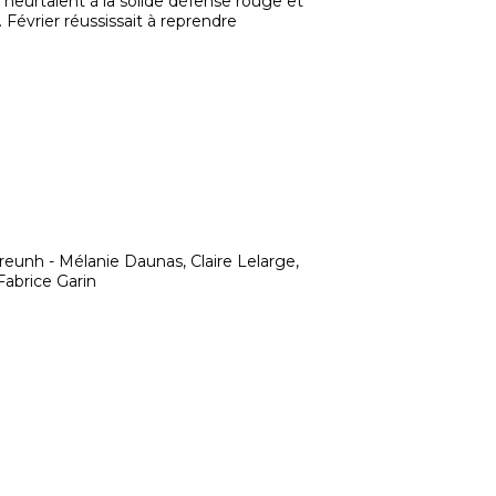
 heurtaient à la solide défense rouge et
 Février réussissait à reprendre
reunh - Mélanie Daunas, Claire Lelarge,
abrice Garin