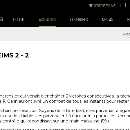
Boutique en ligne
Le club
Actualités
Les équipes
Médias
R
Acc
IMS 2 - 2
chs et qui venait d'enchaîner 6 victoires consécutives, la tâche 
 de F. Garin auront livré un combat de tous les instants pour reste
 Champenoises par Soyeux de la tête (23'), elles parvenait à égal
lors que les Diablesses parvenaient à équilibrer la partie, les Rém
ntrôle qui rebondissait sur une main malouine (59').