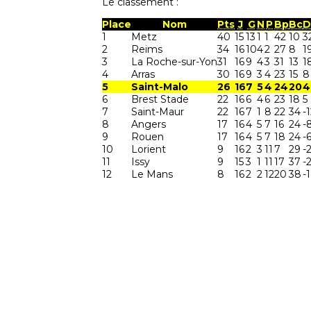
Le classement :
Place
Nom
Pts
J
G
N
P
Bp
Bc
D
1
Metz
40
15
13
1
1
42
10
3
2
Reims
34
16
10
4
2
27
8
1
3
La Roche-sur-Yon
31
16
9
4
3
31
13
1
4
Arras
30
16
9
3
4
23
15
8
5
Saint-Malo
26
16
7
5
4
24
20
4
6
Brest Stade
22
16
6
4
6
23
18
5
7
Saint-Maur
22
16
7
1
8
22
34
-
8
Angers
17
16
4
5
7
16
24
-
9
Rouen
17
16
4
5
7
18
24
-
10
Lorient
9
16
2
3
11
7
29
-
11
Issy
9
15
3
1
11
17
37
-
12
Le Mans
8
16
2
2
12
20
38
-