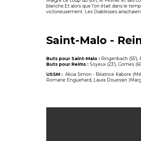
Malgré ce coup du sort, A. Février et ses c
blanche.Et alors que l'on était dans le temp
victorieusement. Les Diablesses arrachaient
Saint-Malo - Reim
Buts pour Saint-Malo :
Ringenbach (55'), F
Buts pour Reims :
Soyeux (23'), Gomes (60
USSM :
Alicia Simon - Béatrice Kabore (Mél
Romane Enguehard, Laura Douessin (Marga