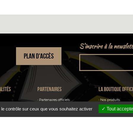
S'inscrire à la newslet
PLAN D'ACCÈS
alités
Partenaires
La boutique offic
Partenaires officiels
Nos produits
Sponsors officiels
 le contrôle sur ceux que vous souhaitez activer
Tout accepte
Billetterie
Parrains officiels
Annonceurs officiels
S'abonner au club
Fournisseurs officiels
La billetterie