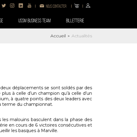
Nous contacter
SE
USSM BUSINESS TEAM
Billetterie
Accueil
Actualités
>
ls deux déplacements se sont soldés par des
 plus à celle d’un champion qu’à celle d’un
odium, à quatre points des deux leaders avec
au terme du championnat.
s les malouins basculent dans la phase des
rie en cours de 6 victoires consécutives et
llir les basques à Marville.