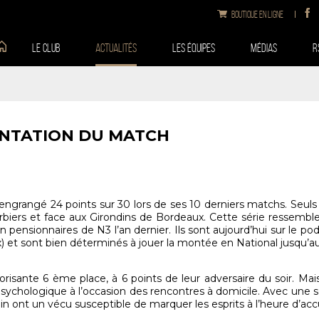
Boutique en ligne
Le club
Actualités
Les équipes
Médias
R
ENTATION DU MATCH
a engrangé 24 points sur 30 lors de ses 10 derniers matchs. Seu
rbiers et face aux Girondins de Bordeaux. Cette série ressemble
 pensionnaires de N3 l’an dernier. Ils sont aujourd’hui sur le p
 et sont bien déterminés à jouer la montée en National jusqu’
risante 6 ème place, à 6 points de leur adversaire du soir. Mai
ychologique à l’occasion des rencontres à domicile. Avec une sé
 ont un vécu susceptible de marquer les esprits à l’heure d’accuei