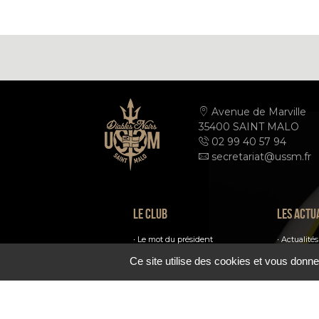
Avenue de Marville
35400 SAINT MALO
02 99 40 57 94
secretariat@ussm.fr
Le club
Les actu
Le mot du président
Actualités
Ils font le club
Ce site utilise des cookies et vous donne
Médias
Les infrastructures
Le palmarès
Photos
Communauté
USSM TV